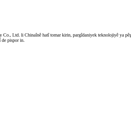
o., Ltd. li Chinaînê hatî tomar kirin, pargîdaniyek teknolojiyê ya pêşe
 de pispor in.