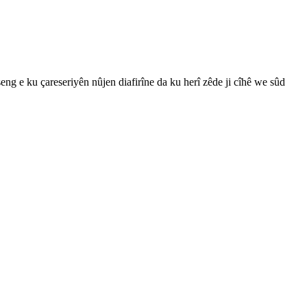
ng e ku çareseriyên nûjen diafirîne da ku herî zêde ji cîhê we sûd