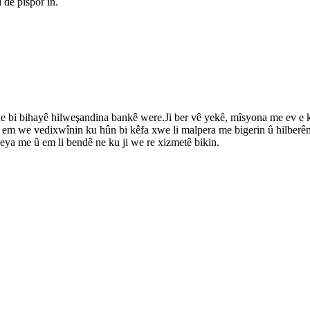
 de pispor in.
ê ne bi bihayê hilweşandina bankê were.Ji ber vê yekê, mîsyona me ev e
em we vedixwînin ku hûn bi kêfa xwe li malpera me bigerin û hilberên c
rqeya me û em li bendê ne ku ji we re xizmetê bikin.