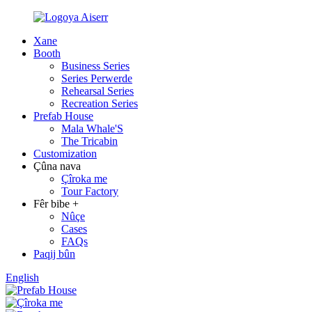
Xane
Booth
Business Series
Series Perwerde
Rehearsal Series
Recreation Series
Prefab House
Mala Whale'S
The Tricabin
Customization
Çûna nava
Çîroka me
Tour Factory
Fêr bibe +
Nûçe
Cases
FAQs
Paqij bûn
English