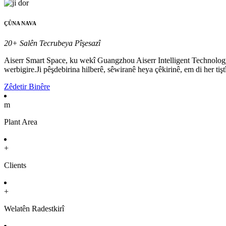
ÇÛNA NAVA
20+ Salên Tecrubeya Pîşesazî
Aiserr Smart Space, ku wekî Guangzhou Aiserr Intelligent Technology C
werbigire.Ji pêşdebirina hilberê, sêwiranê heya çêkirinê, em di her tiştî
Zêdetir Binêre
m
Plant Area
+
Clients
+
Welatên Radestkirî