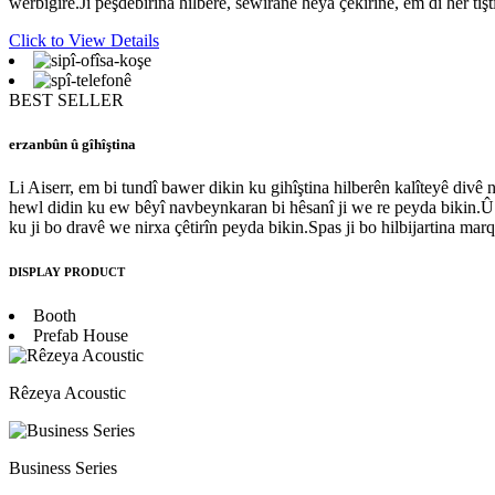
werbigire.Ji pêşdebirina hilberê, sêwiranê heya çêkirinê, em di her tiştî
Click to View Details
BEST SELLER
erzanbûn û gîhîştina
Li Aiserr, em bi tundî bawer dikin ku gihîştina hilberên kalîteyê div
hewl didin ku ew bêyî navbeynkaran bi hêsanî ji we re peyda bikin.Û 
ku ji bo dravê we nirxa çêtirîn peyda bikin.Spas ji bo hilbijartina ma
DISPLAY PRODUCT
Booth
Prefab House
Rêzeya Acoustic
Business Series