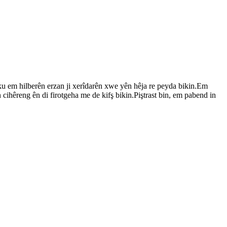
 ku em hilberên erzan ji xerîdarên xwe yên hêja re peyda bikin.Em
ihêreng ên di firotgeha me de kifş bikin.Piştrast bin, em pabend in